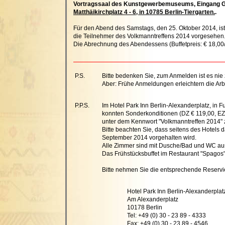
Vortragssaal des Kunstgewerbemuseums, Eingang G
Matthäikirchplatz 4 - 6, in 10785 Berlin-Tiergarten.
.
Für den Abend des Samstags, den 25. Oktober 2014, ist
die Teilnehmer des Volkmanntreffens 2014 vorgesehen
Die Abrechnung des Abendessens (Buffetpreis: € 18,00/
P.S.
Bitte bedenken Sie, zum Anmelden ist es nie 
Aber: Frühe Anmeldungen erleichtern die Arbe
P.P.S.
Im Hotel Park Inn Berlin-Alexanderplatz, i
konnten Sonderkonditionen (DZ € 119,00, EZ €
unter dem Kennwort "Volkmanntreffen 2014" 
Bitte beachten Sie, dass seitens des Hotels
September 2014 vorgehalten wird.
Alle Zimmer sind mit Dusche/Bad und WC aus
Das Frühstücksbuffet im Restaurant "Spagos" (
Bitte nehmen Sie die entsprechende Reservie
Hotel Park Inn Berlin-Alexanderplat
Am Alexanderplatz
10178 Berlin
Tel: +49 (0) 30 - 23 89 - 4333
Fax: +49 (0) 30 - 23 89 - 4546