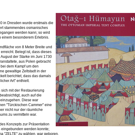
0 in Dresden wurde erstmals die
dert stammendes osmanisches
begangen werden kann; so wird
u einem besonderem Erlebnis.
undfläche von 8 Meter Breite und
rreicht. Belegt ist, dass dieses
 August der Starke im Juni 1730
ranstaltete, aus Polen gebracht
3 bei dem Kampf um den
ne gewaltige Zeltstadt in der
elt berichtet, dass das damals
icher Art" enthielt.
 sich mit der Restaurierung
beabsichtigt, auch auf die
 einzugehen. Diese war
enen "Türckischen Cammer" eine
r nicht nur der räumliche
aums zu vermitteln war.
 des Konzepts zur Präsentation
mm eingebunden werden konnte;
ema "ZELTE" zu wählen, war geboren.