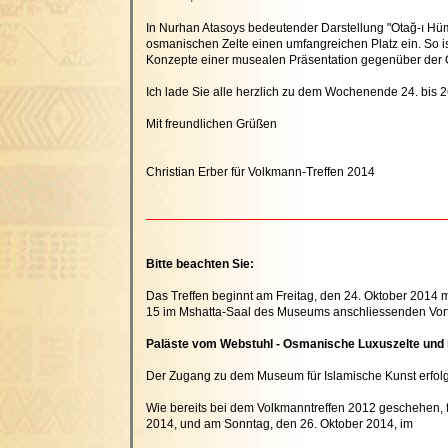
In Nurhan Atasoys bedeutender Darstellung "Otağ-ı H
osmanischen Zelte einen umfangreichen Platz ein. So is
Konzepte einer musealen Präsentation gegenüber der Öf
Ich lade Sie alle herzlich zu dem Wochenende 24. bis 2
Mit freundlichen Grüßen
Christian Erber für Volkmann-Treffen 2014
Bitte beachten Sie:
Das Treffen beginnt am Freitag, den 24. Oktober 2014
15 im Mshatta-Saal des Museums anschliessenden Vor
Paläste vom Webstuhl - Osmanische Luxuszelte und ih
Der Zugang zu dem Museum für Islamische Kunst erfol
Wie bereits bei dem Volkmanntreffen 2012 geschehen, 
2014, und am Sonntag, den 26. Oktober 2014, im