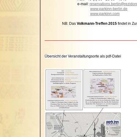
e-mail:
reservations.berlin@rezidor
www.parkinn-berlin.de
www.parkinn.com
NB: Das
Volkmann-Treffen 2015
findet in Z
Übersicht der Veranstaltungsorte als pdf-Datei