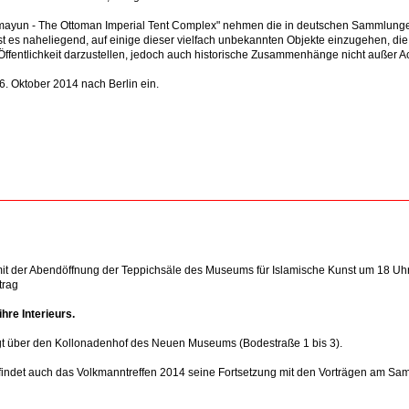
ümayun - The Ottoman Imperial Tent Complex" nehmen die in deutschen Sammlung
t es naheliegend, auf einige dieser vielfach unbekannten Objekte einzugehen, die
fentlichkeit darzustellen, jedoch auch historische Zusammenhänge nicht außer Ac
6. Oktober 2014 nach Berlin ein.
 mit der Abendöffnung der Teppichsäle des Museums für Islamische Kunst um 18 U
trag
re Interieurs.
gt über den Kollonadenhof des Neuen Museums (Bodestraße 1 bis 3).
findet auch das Volkmanntreffen 2014 seine Fortsetzung mit den Vorträgen am Sam