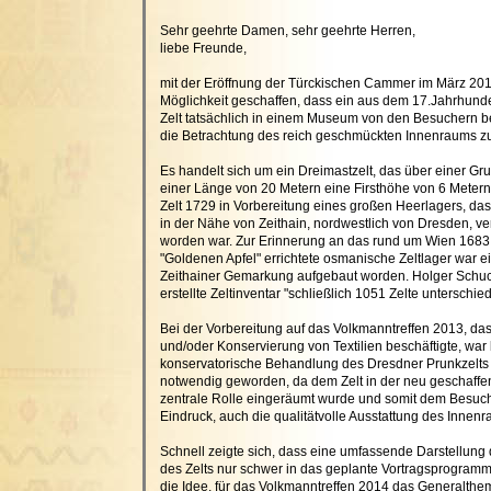
Sehr geehrte Damen, sehr geehrte Herren,
liebe Freunde,
mit der Eröffnung der Türckischen Cammer im März 201
Möglichkeit geschaffen, dass ein aus dem 17.Jahrhun
Zelt tatsächlich in einem Museum von den Besuchern 
die Betrachtung des reich geschmückten Innenraums z
Es handelt sich um ein Dreimastzelt, das über einer Gr
einer Länge von 20 Metern eine Firsthöhe von 6 Metern e
Zelt 1729 in Vorbereitung eines großen Heerlagers, das
in der Nähe von Zeithain, nordwestlich von Dresden, ve
worden war. Zur Erinnerung an das rund um Wien 168
"Goldenen Apfel" errichtete osmanische Zeltlager war ei
Zeithainer Gemarkung aufgebaut worden. Holger Schuck
erstellte Zeltinventar "schließlich 1051 Zelte unterschiedl
Bei der Vorbereitung auf das Volkmanntreffen 2013, das
und/oder Konservierung von Textilien beschäftigte, war 
konservatorische Behandlung des Dresdner Prunkzelts
notwendig geworden, da dem Zelt in der neu geschaff
zentrale Rolle eingeräumt wurde und somit dem Besuche
Eindruck, auch die qualitätvolle Ausstattung des Innenr
Schnell zeigte sich, dass eine umfassende Darstellung
des Zelts nur schwer in das geplante Vortragsprogra
die Idee, für das Volkmanntreffen 2014 das Generalth