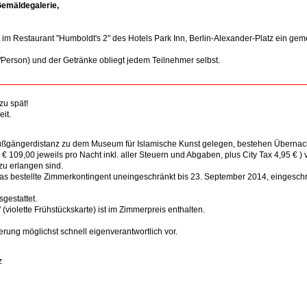
emäldegalerie,
 im Restaurant "Humboldt's 2" des Hotels Park Inn, Berlin-Alexander-Platz ein g
.
Person) und der Getränke obliegt jedem Teilnehmer selbst.
zu spät!
it.
n Fußgängerdistanz zu dem Museum für Islamische Kunst gelegen, bestehen Überna
 109,00 jeweils pro Nacht inkl. aller Steuern und Abgaben, plus City Tax 4,95 € ) 
zu erlangen sind.
 das bestellte Zimmerkontingent uneingeschränkt bis 23. September 2014, eingeschr
gestattet.
violette Frühstückskarte) ist im Zimmerpreis enthalten.
rung möglichst schnell eigenverantwortlich vor.
z